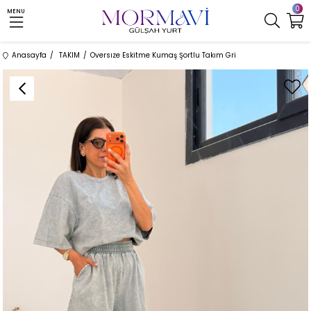
0
MENU
Anasayfa
TAKIM
Oversıze Eskitme Kumaş Şortlu Takım Gri