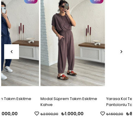
Modal Süprem Takım Eskitme
Yarasa Kol Tensel Keten Şalvar
Kahve
Pantolonlu Takım Siyah
₺1.000,00
₺800,00
₺2.000,00
₺1.600,00