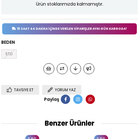
Ürün stoklarımızda kalmamıştır.
15 SAAT 44 DAKİKA İÇİNDE VERİLEN SİPARİŞLER AYNI GÜN KARGODA!
BEDEN
STD
TAVSIYE ET
YORUM YAZ
Paylaş
Benzer Ürünler
0
%50
%50