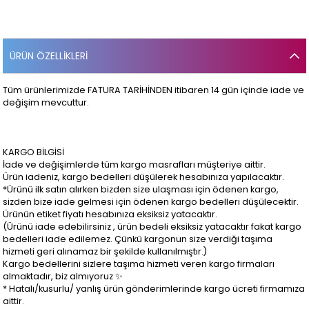
ÜRÜN ÖZELLIKLERI
Tüm ürünlerimizde FATURA TARİHİNDEN itibaren 14 gün içinde iade ve
değişim mevcuttur.
KARGO BİLGİSİ
İade ve değişimlerde tüm kargo masrafları müşteriye aittir.
Ürün iadeniz, kargo bedelleri düşülerek hesabınıza yapılacaktır.
*Ürünü ilk satın alırken bizden size ulaşması için ödenen kargo,
sizden bize iade gelmesi için ödenen kargo bedelleri düşülecektir.
Ürünün etiket fiyatı hesabınıza eksiksiz yatacaktır.
(Ürünü iade edebilirsiniz , ürün bedeli eksiksiz yatacaktır fakat kargo
bedelleri iade edilemez. Çünkü kargonun size verdiği taşıma
hizmeti geri alınamaz bir şekilde kullanılmıştır.)
Kargo bedellerini sizlere taşıma hizmeti veren kargo firmaları
almaktadır, biz almıyoruz ✨
* Hatalı/kusurlu/ yanlış ürün gönderimlerinde kargo ücreti firmamıza
aittir.