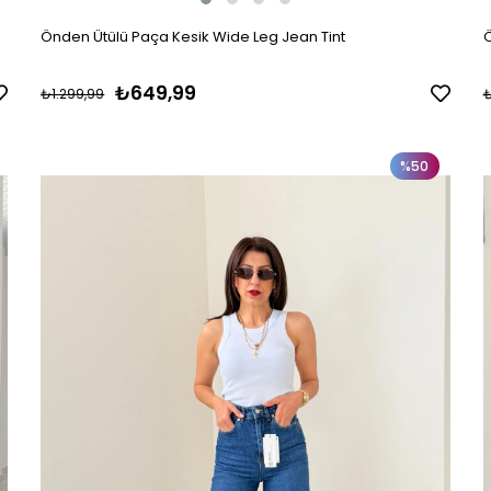
Önden Ütülü Paça Kesik Wide Leg Jean Tint
Ö
₺649,99
₺1.299,99
₺
%50