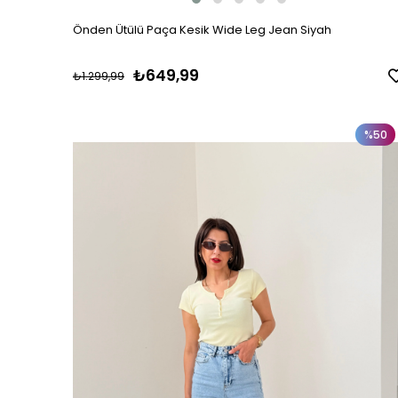
Önden Ütülü Paça Kesik Wide Leg Jean Siyah
₺649,99
₺1.299,99
%50