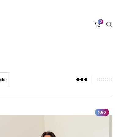
0
iler
%50