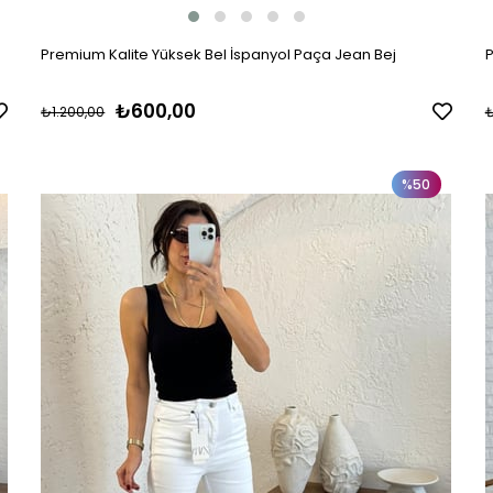
Premium Kalite Yüksek Bel İspanyol Paça Jean Bej
P
₺600,00
₺1.200,00
₺
%50