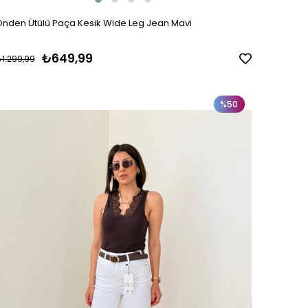
nden Ütülü Paça Kesik Wide Leg Jean Mavi
₺649,99
1.299,99
%50