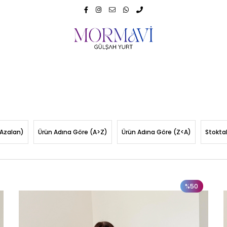
(Azalan)
Ürün Adına Göre (A>Z)
Ürün Adına Göre (Z<A)
Stoktak
%50