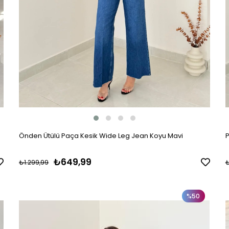
Önden Ütülü Paça Kesik Wide Leg Jean Koyu Mavi
P
₺649,99
₺1.299,99
₺
%50