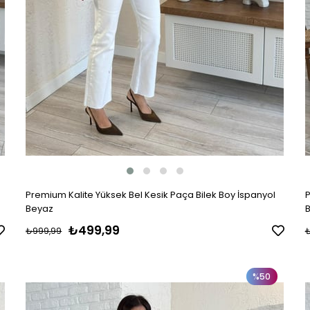
Premium Kalite Yüksek Bel Kesik Paça Bilek Boy İspanyol
P
Beyaz
B
₺499,99
₺999,99
%50