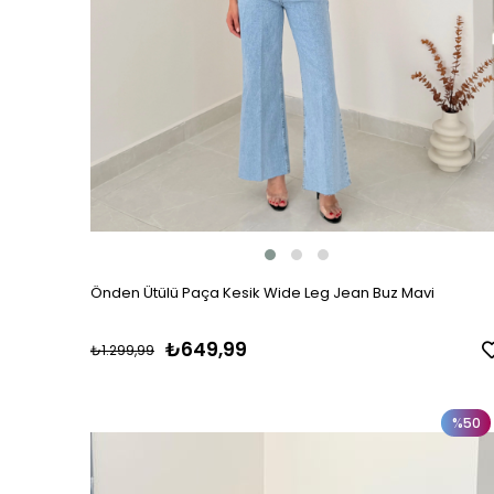
Önden Ütülü Paça Kesik Wide Leg Jean Buz Mavi
₺649,99
₺1.299,99
%50