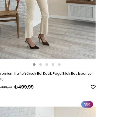
remium Kalite Yüksek Bel Kesik Paça Bilek Boy İspanyol
ej
₺499,99
₺999,99
%50