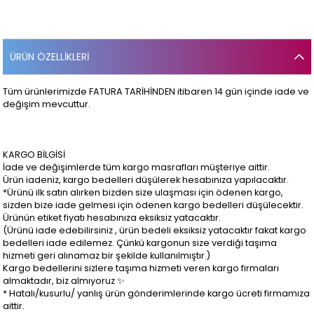
ÜRÜN ÖZELLIKLERI
Tüm ürünlerimizde FATURA TARİHİNDEN itibaren 14 gün içinde iade ve
değişim mevcuttur.
KARGO BİLGİSİ
İade ve değişimlerde tüm kargo masrafları müşteriye aittir.
Ürün iadeniz, kargo bedelleri düşülerek hesabınıza yapılacaktır.
*Ürünü ilk satın alırken bizden size ulaşması için ödenen kargo,
sizden bize iade gelmesi için ödenen kargo bedelleri düşülecektir.
Ürünün etiket fiyatı hesabınıza eksiksiz yatacaktır.
(Ürünü iade edebilirsiniz , ürün bedeli eksiksiz yatacaktır fakat kargo
bedelleri iade edilemez. Çünkü kargonun size verdiği taşıma
hizmeti geri alınamaz bir şekilde kullanılmıştır.)
Kargo bedellerini sizlere taşıma hizmeti veren kargo firmaları
almaktadır, biz almıyoruz ✨
* Hatalı/kusurlu/ yanlış ürün gönderimlerinde kargo ücreti firmamıza
aittir.