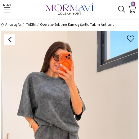
0
MENU
Anasayfa
TAKIM
Oversıze Eskitme Kumaş Şortlu Takım Antrasit