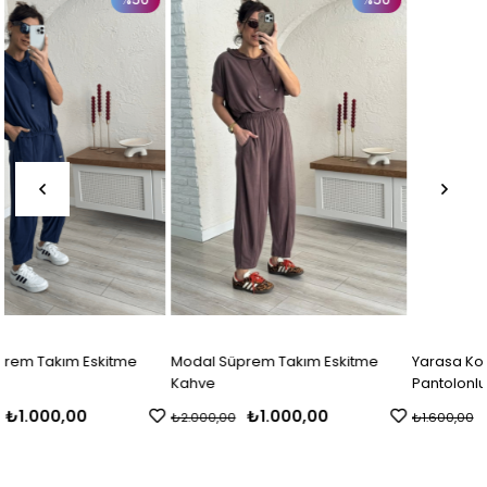
Modal Süprem Takım Eskitme
Yarasa Kol Tensel Keten Şalvar
Kahve
Pantolonlu Takım Siyah
₺1.000,00
₺800,00
₺2.000,00
₺1.600,00