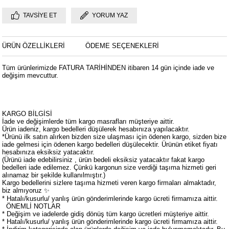
TAVSIYE ET
YORUM YAZ
ÜRÜN ÖZELLIKLERI
ÖDEME SEÇENEKLERI
Tüm ürünlerimizde FATURA TARİHİNDEN itibaren 14 gün içinde iade ve
değişim mevcuttur.
KARGO BİLGİSİ
İade ve değişimlerde tüm kargo masrafları müşteriye aittir.
Ürün iadeniz, kargo bedelleri düşülerek hesabınıza yapılacaktır.
*Ürünü ilk satın alırken bizden size ulaşması için ödenen kargo, sizden bize
iade gelmesi için ödenen kargo bedelleri düşülecektir. Ürünün etiket fiyatı
hesabınıza eksiksiz yatacaktır.
(Ürünü iade edebilirsiniz , ürün bedeli eksiksiz yatacaktır fakat kargo
bedelleri iade edilemez. Çünkü kargonun size verdiği taşıma hizmeti geri
alınamaz bir şekilde kullanılmıştır.)
Kargo bedellerini sizlere taşıma hizmeti veren kargo firmaları almaktadır,
biz almıyoruz ✨
* Hatalı/kusurlu/ yanlış ürün gönderimlerinde kargo ücreti firmamıza aittir.
ÖNEMLİ NOTLAR
* Değişim ve iadelerde gidiş dönüş tüm kargo ücretleri müşteriye aittir.
* Hatalı/kusurlu/ yanlış ürün gönderimlerinde kargo ücreti firmamıza aittir.