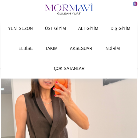
0
Anasayfa
DIŞ GİYİM
YELEK
Kruvaze Yaka İç Astarlı Keten Yelek Kahve
YENİ SEZON
ÜST GİYİM
ALT GİYİM
DIŞ GİYİM
ELBİSE
TAKIM
AKSESUAR
İNDİRİM
ÇOK SATANLAR