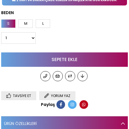
2 SAAT 54 DAKİKA İÇİNDE VERİLEN SİPARİŞLER AYNI GÜN KARGODA!
BEDEN
S
M
L
TAVSIYE ET
YORUM YAZ
Paylaş
ÜRÜN ÖZELLIKLERI