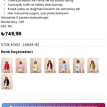
• Oversize kesim ile rahat ve stil sahibi duruş
• Yumuşak, hafif ve nefes alan kumaş
• Klasik yaka ve düğmeli tasarım ile zamansız stil
• Her mevsime uygun, çok yönlü kullanım
Görselde S beden kullanılmıştır.
Model Boy: 1,65
Kilo: 56
₺749,99
STOK KODU
(4846-8)
Renk Seçenekleri