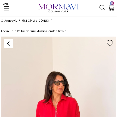
0
MENU
Anasayfa
ÜST GİYİM
GÖMLEK
Kadın Uzun Kollu Oversıze Müslin Gömlek Kırmızı