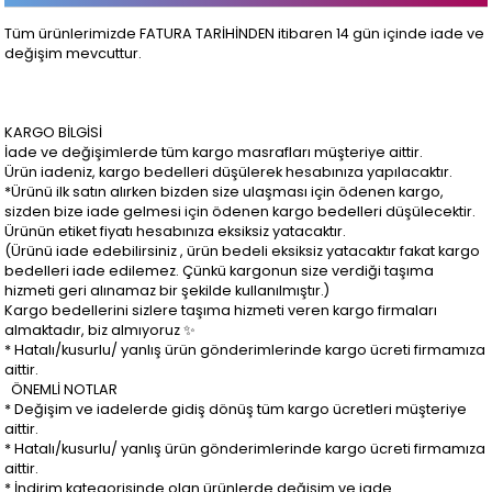
Tüm ürünlerimizde FATURA TARİHİNDEN itibaren 14 gün içinde iade ve
değişim mevcuttur.
KARGO BİLGİSİ
İade ve değişimlerde tüm kargo masrafları müşteriye aittir.
Ürün iadeniz, kargo bedelleri düşülerek hesabınıza yapılacaktır.
*Ürünü ilk satın alırken bizden size ulaşması için ödenen kargo,
sizden bize iade gelmesi için ödenen kargo bedelleri düşülecektir.
Ürünün etiket fiyatı hesabınıza eksiksiz yatacaktır.
(Ürünü iade edebilirsiniz , ürün bedeli eksiksiz yatacaktır fakat kargo
bedelleri iade edilemez. Çünkü kargonun size verdiği taşıma
hizmeti geri alınamaz bir şekilde kullanılmıştır.)
Kargo bedellerini sizlere taşıma hizmeti veren kargo firmaları
almaktadır, biz almıyoruz ✨
* Hatalı/kusurlu/ yanlış ürün gönderimlerinde kargo ücreti firmamıza
aittir.
ÖNEMLİ NOTLAR
* Değişim ve iadelerde gidiş dönüş tüm kargo ücretleri müşteriye
aittir.
* Hatalı/kusurlu/ yanlış ürün gönderimlerinde kargo ücreti firmamıza
aittir.
* İndirim kategorisinde olan ürünlerde değişim ve iade