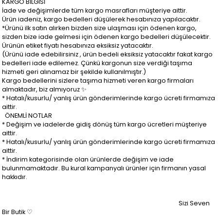
KARGO BİLGİSİ
İade ve değişimlerde tüm kargo masrafları müşteriye aittir.
Ürün iadeniz, kargo bedelleri düşülerek hesabınıza yapılacaktır.
*Ürünü ilk satın alırken bizden size ulaşması için ödenen kargo,
sizden bize iade gelmesi için ödenen kargo bedelleri düşülecektir.
Ürünün etiket fiyatı hesabınıza eksiksiz yatacaktır.
(Ürünü iade edebilirsiniz , ürün bedeli eksiksiz yatacaktır fakat kargo
bedelleri iade edilemez. Çünkü kargonun size verdiği taşıma
hizmeti geri alınamaz bir şekilde kullanılmıştır.)
Kargo bedellerini sizlere taşıma hizmeti veren kargo firmaları
almaktadır, biz almıyoruz ✨
* Hatalı/kusurlu/ yanlış ürün gönderimlerinde kargo ücreti firmamıza
aittir.
ÖNEMLİ NOTLAR
* Değişim ve iadelerde gidiş dönüş tüm kargo ücretleri müşteriye
aittir.
* Hatalı/kusurlu/ yanlış ürün gönderimlerinde kargo ücreti firmamıza
aittir.
* İndirim kategorisinde olan ürünlerde değişim ve iade
bulunmamaktadır. Bu kural kampanyalı ürünler için firmanın yasal
hakkıdır.
Sizi Seven
Bir Butik ♡