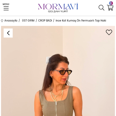
0
MENU
Anasayfa
ÜST GİYİM
CROP BADİ
İnce Kot Kumaş Ön Fermuarlı Top Haki