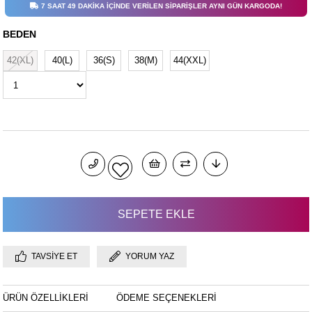
7 SAAT 49 DAKİKA İÇİNDE VERİLEN SİPARİŞLER AYNI GÜN KARGODA!
BEDEN
42(XL)
40(L)
36(S)
38(M)
44(XXL)
TAVSIYE ET
YORUM YAZ
ÜRÜN ÖZELLIKLERI
ÖDEME SEÇENEKLERI