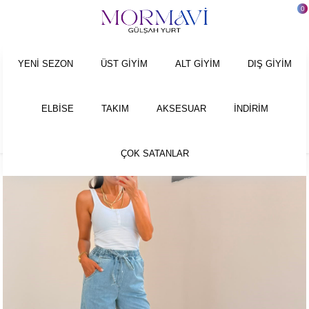
0
Anasayfa
ALT GİYİM
PANTOLON
Beli Lastikli İnce Kot Kumaş Palazzo
YENİ SEZON
ÜST GİYİM
ALT GİYİM
DIŞ GİYİM
ELBİSE
TAKIM
AKSESUAR
İNDİRİM
ÇOK SATANLAR