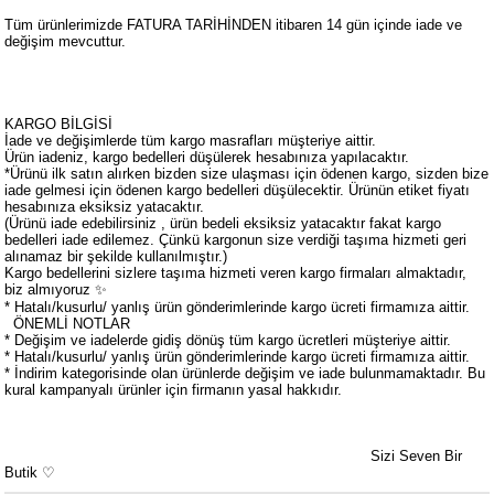
Tüm ürünlerimizde FATURA TARİHİNDEN itibaren 14 gün içinde iade ve
değişim mevcuttur.
KARGO BİLGİSİ
İade ve değişimlerde tüm kargo masrafları müşteriye aittir.
Ürün iadeniz, kargo bedelleri düşülerek hesabınıza yapılacaktır.
*Ürünü ilk satın alırken bizden size ulaşması için ödenen kargo, sizden bize
iade gelmesi için ödenen kargo bedelleri düşülecektir. Ürünün etiket fiyatı
hesabınıza eksiksiz yatacaktır.
(Ürünü iade edebilirsiniz , ürün bedeli eksiksiz yatacaktır fakat kargo
bedelleri iade edilemez. Çünkü kargonun size verdiği taşıma hizmeti geri
alınamaz bir şekilde kullanılmıştır.)
Kargo bedellerini sizlere taşıma hizmeti veren kargo firmaları almaktadır,
biz almıyoruz ✨
* Hatalı/kusurlu/ yanlış ürün gönderimlerinde kargo ücreti firmamıza aittir.
ÖNEMLİ NOTLAR
* Değişim ve iadelerde gidiş dönüş tüm kargo ücretleri müşteriye aittir.
* Hatalı/kusurlu/ yanlış ürün gönderimlerinde kargo ücreti firmamıza aittir.
* İndirim kategorisinde olan ürünlerde değişim ve iade bulunmamaktadır. Bu
kural kampanyalı ürünler için firmanın yasal hakkıdır.
Sizi Seven Bir
Butik ♡